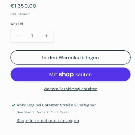
Normaler
€1.350,00
Preis
Inkl. Steuern.
Anzahl
Verringere
Erhöhe
die
die
Menge
Menge
für
für
In den Warenkorb legen
Udo
Udo
Kaller:
Kaller:
Kirschblüten
Kirschblüten
Weitere Bezahlmöglichkeiten
Abholung bei
Lorenzer Straße 2
verfügbar
Gewöhnlich fertig in 2 - 4 Tagen
Shop-Informationen anzeigen