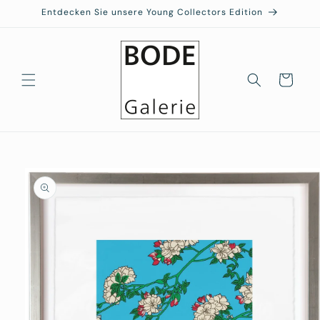
Direkt
Entdecken Sie unsere Young Collectors Edition
zum
Inhalt
Warenkorb
duktinformationen
ingen