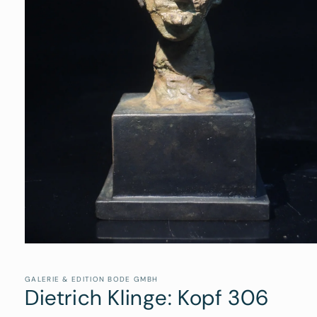
Medien
1
in
Modal
GALERIE & EDITION BODE GMBH
Dietrich Klinge: Kopf 306
öffnen