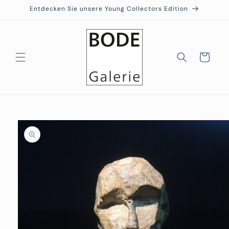
Direkt
Entdecken Sie unsere Young Collectors Edition
zum
Inhalt
Warenkorb
duktinformationen
ingen