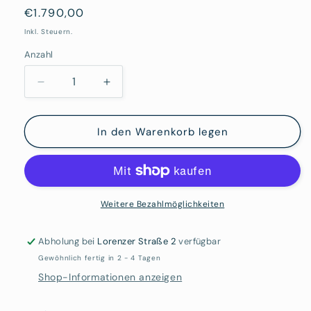
Normaler
€1.790,00
Preis
Inkl. Steuern.
Anzahl
Verringere
Erhöhe
die
die
Menge
Menge
für
für
In den Warenkorb legen
Dietrich
Dietrich
Klinge:
Klinge:
Kopf
Kopf
306
306
Weitere Bezahlmöglichkeiten
Abholung bei
Lorenzer Straße 2
verfügbar
Gewöhnlich fertig in 2 - 4 Tagen
Shop-Informationen anzeigen