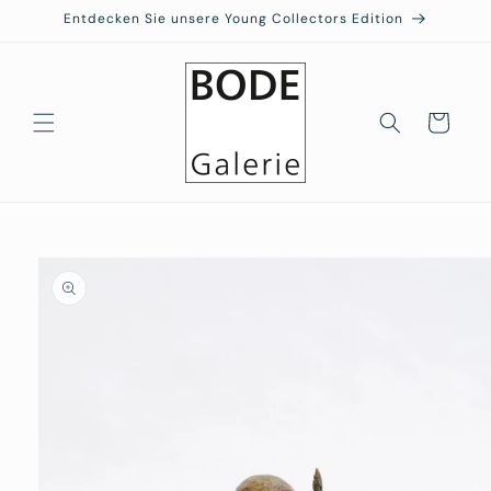
Direkt
Entdecken Sie unsere Young Collectors Edition
zum
Inhalt
Warenkorb
duktinformationen
ingen