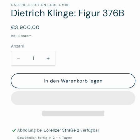
in
Modal
GALERIE & EDITION BODE GMBH
Dietrich Klinge: Figur 376B
öffnen
Normaler
€3.900,00
Preis
Inkl. Steuern.
Anzahl
Verringere
Erhöhe
die
die
Menge
Menge
für
für
In den Warenkorb legen
Dietrich
Dietrich
Klinge:
Klinge:
Figur
Figur
376B
376B
Abholung bei
Lorenzer Straße 2
verfügbar
Gewöhnlich fertig in 2 - 4 Tagen