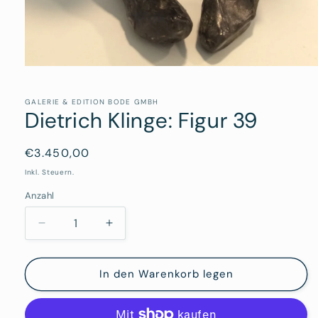
Medien
1
in
Modal
GALERIE & EDITION BODE GMBH
Dietrich Klinge: Figur 39
öffnen
Normaler
€3.450,00
Preis
Inkl. Steuern.
Anzahl
Verringere
Erhöhe
die
die
Menge
Menge
für
für
In den Warenkorb legen
Dietrich
Dietrich
Klinge:
Klinge: