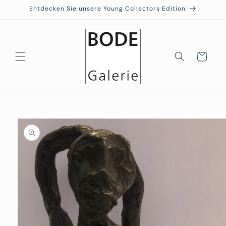
Direkt
Entdecken Sie unsere Young Collectors Edition
zum
Inhalt
Warenkorb
duktinformationen
ingen