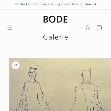
Direkt
Entdecken Sie unsere Young Collectors Edition
zum
Inhalt
Warenkorb
duktinformationen
ingen