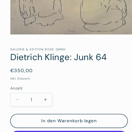
Medien
1
in
Modal
GALERIE & EDITION BODE GMBH
Dietrich Klinge: Junk 64
öffnen
Normaler
€350,00
Preis
Inkl. Steuern.
Anzahl
Verringere
Erhöhe
die
die
Menge
Menge
für
für
In den Warenkorb legen
Dietrich
Dietrich