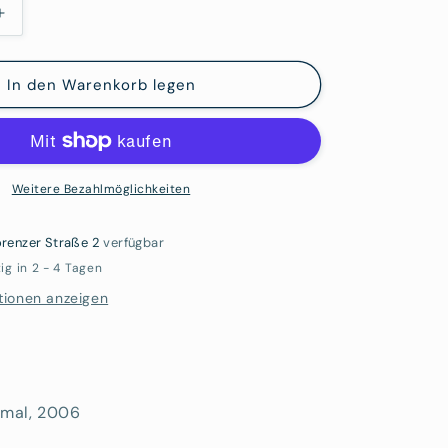
Erhöhe
die
Menge
für
In den Warenkorb legen
Cony
Theis:
Einmal
Weitere Bezahlmöglichkeiten
renzer Straße 2
verfügbar
ig in 2 - 4 Tagen
tionen anzeigen
nmal, 2006