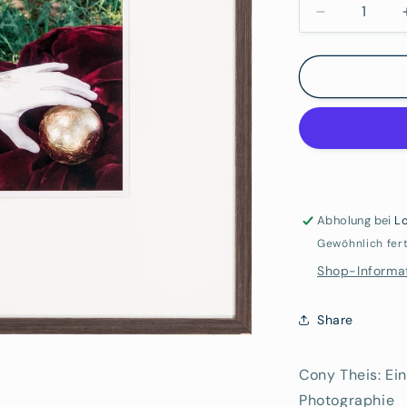
Verringere
die
Menge
für
Cony
Theis:
Einmal
Abholung bei
Lo
Gewöhnlich fert
Shop-Informa
Share
Cony Theis: Ei
Photographie