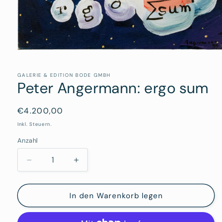
Medien
1
in
Modal
GALERIE & EDITION BODE GMBH
Peter Angermann: ergo sum
öffnen
Normaler
€4.200,00
Preis
Inkl. Steuern.
Anzahl
Verringere
Erhöhe
die
die
Menge
Menge
für
für
In den Warenkorb legen
Peter
Peter
Angermann:
Angermann: