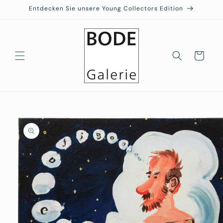
Direkt
Entdecken Sie unsere Young Collectors Edition
zum
Inhalt
Warenkorb
duktinformationen
ingen