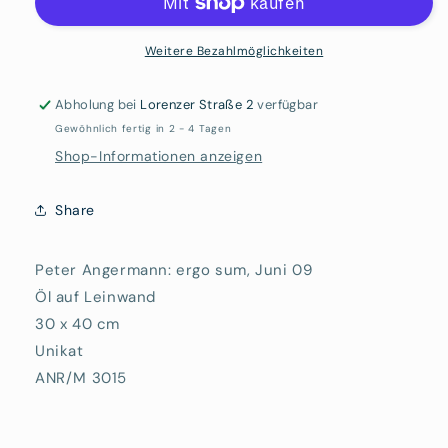
ergo
ergo
sum
sum
Weitere Bezahlmöglichkeiten
Abholung bei
Lorenzer Straße 2
verfügbar
Gewöhnlich fertig in 2 - 4 Tagen
Shop-Informationen anzeigen
Share
Peter Angermann: ergo sum, Juni 09
Öl auf Leinwand
30 x 40 cm
Unikat
ANR/M 3015