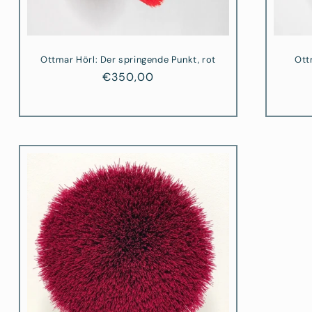
Ottmar Hörl: Der springende Punkt, rot
Ott
Normaler
€350,00
Preis