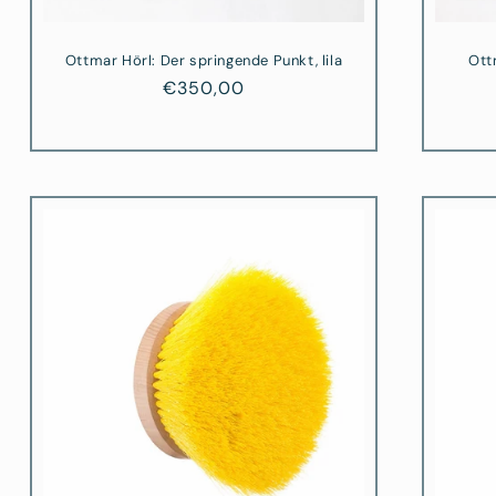
Ottmar Hörl: Der springende Punkt, lila
Ott
Normaler
€350,00
Preis