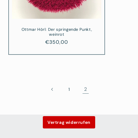
Ottmar Hörl: Der springende Punkt,
weinrot
Normaler
€350,00
Preis
2
1
Vertrag widerrufen