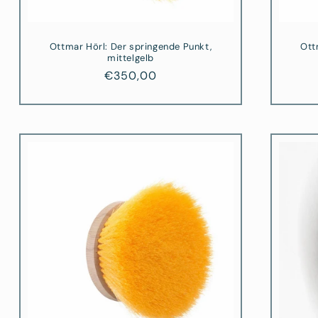
Ottmar Hörl: Der springende Punkt,
Ott
mittelgelb
Normaler
€350,00
Preis