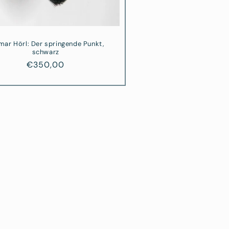
mar Hörl: Der springende Punkt,
schwarz
Normaler
€350,00
Preis