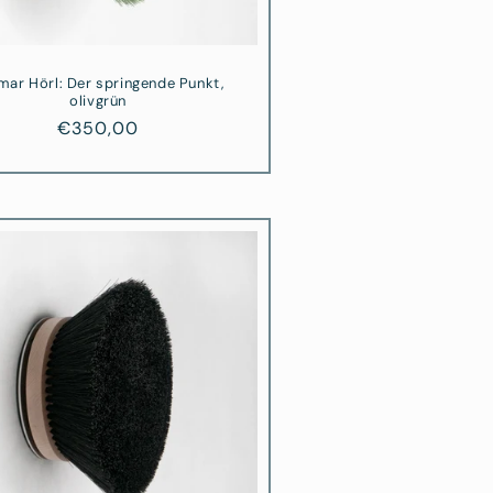
mar Hörl: Der springende Punkt,
olivgrün
Normaler
€350,00
Preis