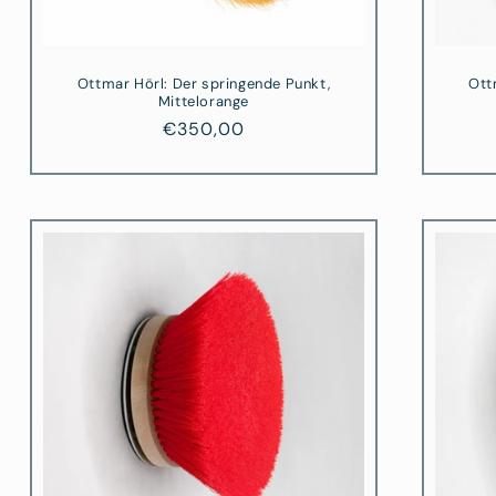
Ottmar Hörl: Der springende Punkt,
Ott
Mittelorange
Normaler
€350,00
Preis