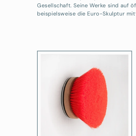
Gesellschaft. Seine Werke sind auf ö
g
beispielsweise die Euro-Skulptur mit
o
r
i
e
: