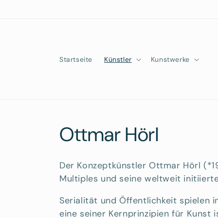
Direkt
zum
Inhalt
Startseite
Künstler
Kunstwerke
K
Ottmar Hörl
a
Der Konzeptkünstler Ottmar Hörl (*19
t
Multiples und seine weltweit initiiert
Serialität und Öffentlichkeit spielen
e
eine seiner Kernprinzipien für Kunst