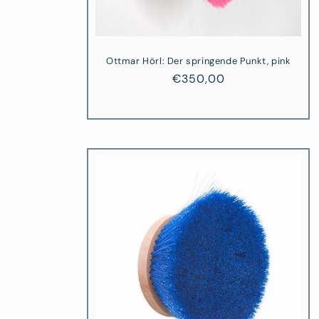
Ottmar Hörl: Der springende Punkt, pink
Normaler
€350,00
Preis