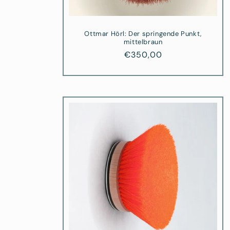
Ottmar Hörl: Der springende Punkt,
mittelbraun
Normaler
€350,00
Preis