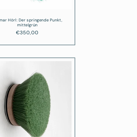
mar Hörl: Der springende Punkt,
mittelgrün
Normaler
€350,00
Preis