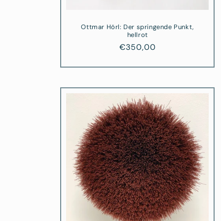
Ottmar Hörl: Der springende Punkt,
hellrot
Normaler
€350,00
Preis