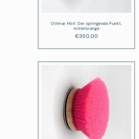
Ottmar Hörl: Der springende Punkt,
mittelorange
Normaler
€350,00
Preis