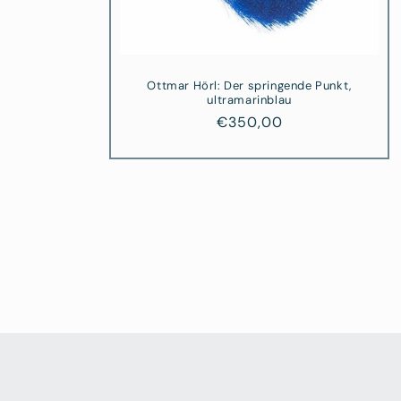
Ottmar Hörl: Der springende Punkt,
ultramarinblau
Normaler
€350,00
Preis