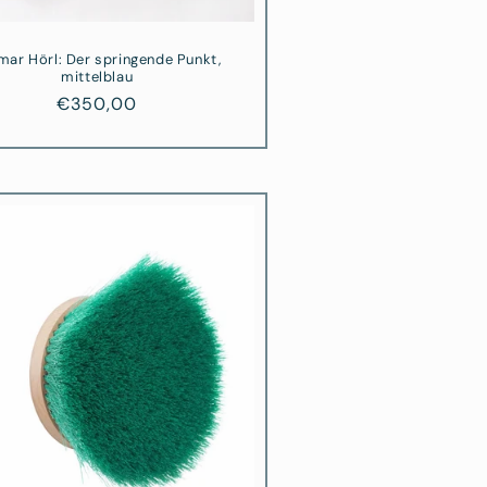
mar Hörl: Der springende Punkt,
mittelblau
Normaler
€350,00
Preis